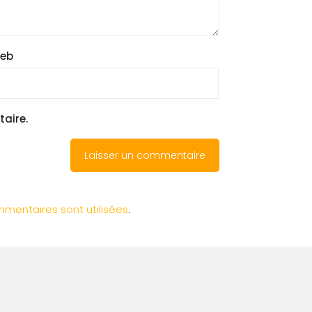
web
aire.
mentaires sont utilisées
.