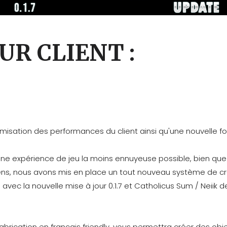
UR CLIENT :
misation des performances du client ainsi qu'une nouvelle fo
 une expérience de jeu la moins ennuyeuse possible, bien que 
iens, nous avons mis en place un tout nouveau système de cra
 avec la nouvelle mise à jour 0.1.7 et Catholicus Sum / Neiik d
fabrication en français friendly, vous permettra créer des obj