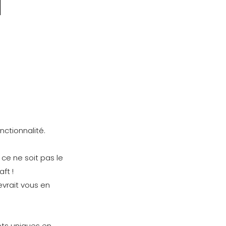
nctionnalité.
ce ne soit pas le
ft !
evrait vous en
ets uniques en